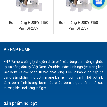
316, đảm bảo khả năng chống chịu tốt với nhiều loại
hóa chất và môi trường làm việc khắc nghiệt, tăng
tuổi thọ sản phẩm.
Bơm màng HUSKY 2150
Bơm màng HUSKY 2150
Hiệu suất vận hành cao:
Với lưu lượng tối đa 378.5
Part DF2377
Part DF2777
lít/phút và áp lực lên tới 8.4 bar, bơm HUSKY 1590
Part DB3377 đáp ứng nhu cầu vận chuyển chất lỏng
nhanh chóng và hiệu quả, tối ưu hóa quy trình sản
Về HNP PUMP
xuất.
Xử lý đa dạng chất lỏng:
Màng và bi làm từ cao su
HNP Pump là công ty chuyên phân phối các dòng bơm công nghiệp
Buna cho phép bơm xử lý hiệu quả các loại dung môi,
uy tín hàng đầu tại Việt Nam. Với nhiều năm kinh nghiệm trong lĩnh
dầu, mỡ, hóa chất và chất tẩy rửa, đồng thời có thể
vực bơm và giải pháp truyền chất lỏng, HNP Pump cung cấp đa
vận chuyển chất lỏng chứa hạt rắn kích thước lên đến
dạng sản phẩm như bơm màng khí nén, bơm cánh khế, bơm ly
4.8 mm mà không lo tắc nghẽn.
tâm, bơm định lượng, bơm hóa chất, bơm thực phẩm... từ các
thương hiệu nổi tiếng thế giới.
An toàn trong môi trường cháy nổ:
Là bơm màng khí
nén, sản phẩm không sử dụng động cơ điện, loại bỏ
nguy cơ phát tia lửa điện, đặc biệt an toàn khi làm
Sản phẩm nổi bật