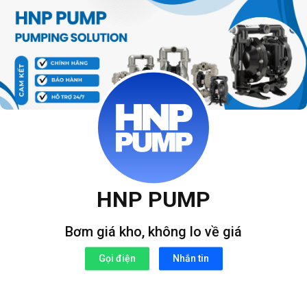
Bỏ
qua
nội
dung
HNP PUMP
Bơm giá kho, không lo về giá
Gọi điện
Nhắn tin