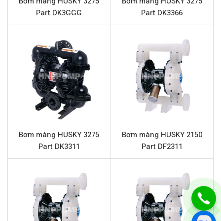
Bơm màng HUSKY 3275
Bơm màng HUSKY 3275
Vật liệu phần trung tâm
Nhôm
Part DK3GGG
Part DK3366
Vật liệu màng
TPE (Thermoplastic Elastomer)
Vật liệu bi
TPE (Thermoplastic Elastomer)
Vật liệu đế bi
Nhựa Polypropylene
Chất rắn qua bơm tối đa
4.8 mm
Đặc điểm nổi bật HUSKY 1590 Part
DB2955
Bơm màng HUSKY
1590 Part DB2955 nổi bật với thiết kế
Bơm màng HUSKY 3275
Bơm màng HUSKY 2150
Part DK3311
Part DF2311
tối ưu và vật liệu cao cấp, mang đến nhiều lợi ích vượt
trội cho người sử dụng:
Độ bền vượt trội:
Thân bơm làm từ nhựa
Polypropylene có khả năng chống ăn mòn hóa học
cao, phù hợp với nhiều loại hóa chất mạnh và dung
môi, từ đó kéo dài tuổi thọ và giảm chi phí bảo trì.