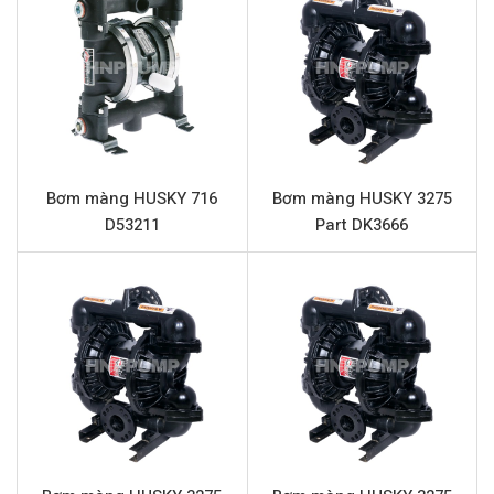
chọn tối ưu cho các ngành công nghiệp đòi hỏi khả
năng bơm chính xác và an toàn.
Thông số kỹ thuật HUSKY 1590 Part
DB2955
Tên sản phẩm
Bơm màng HUSKY 1590 Part DB2955
Bơm màng HUSKY 716
Bơm màng HUSKY 3275
Model
HUSKY 1590 Part DB2955
D53211
Part DK3666
Loại bơm
Bơm màng khí nén (AODD)
Thương hiệu
HUSKY
Chất liệu thân bơm
Nhựa Polypropylene
Lưu lượng tối đa
378.5 lít/phút
Áp lực tối đa
8.4 bar
Đường cấp khí
1/2” (Kết nối ren)
Đầu hút và đẩy
1.5″ (Kết nối mặt bích)