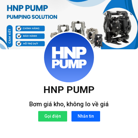
Bỏ
qua
nội
dung
HNP PUMP
Bơm giá kho, không lo về giá
Gọi điện
Nhắn tin