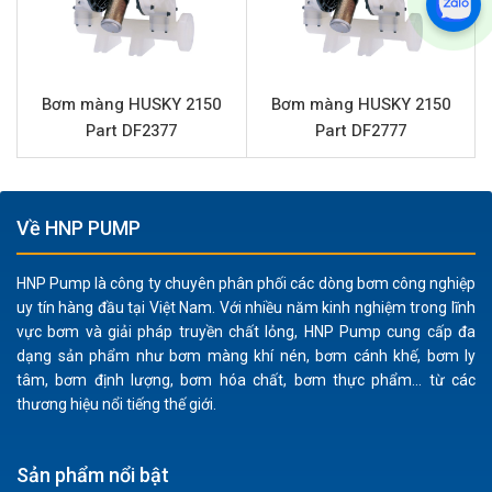
Hiệu suất làm việc ổn định:
Cung cấp lưu lượng lên
đến 378.5 lít/phút và áp lực tối đa 8.4 bar, đảm bảo
khả năng chuyển chất lỏng nhanh chóng và hiệu quả,
Bơm màng HUSKY 2150
Bơm màng HUSKY 2150
duy trì quy trình sản xuất liên tục.
Part DF2377
Part DF2777
Khả năng xử lý chất lỏng đa dạng:
Với vật liệu màng
và bi bằng TPE, bơm có thể xử lý hiệu quả các chất
lỏng có độ nhớt cao, lẫn hạt rắn nhỏ (tối đa 4.8 mm)
mà không gây tắc nghẽn hay hư hại.
Về HNP PUMP
An toàn tối đa trong môi trường nguy hiểm:
Hoạt
động bằng khí nén loại bỏ hoàn toàn rủi ro phát sinh
HNP Pump là công ty chuyên phân phối các dòng bơm công nghiệp
uy tín hàng đầu tại Việt Nam. Với nhiều năm kinh nghiệm trong lĩnh
tia lửa điện, lý tưởng cho việc bơm các chất dễ cháy
vực bơm và giải pháp truyền chất lỏng, HNP Pump cung cấp đa
nổ hoặc trong các khu vực yêu cầu an toàn cháy nổ
dạng sản phẩm như bơm màng khí nén, bơm cánh khế, bơm ly
nghiêm ngặt.
tâm, bơm định lượng, bơm hóa chất, bơm thực phẩm... từ các
Vận hành và bảo trì đơn giản:
Thiết kế bơm màng khí
thương hiệu nổi tiếng thế giới.
nén giúp việc tháo lắp, vệ sinh và thay thế phụ tùng
trở nên dễ dàng, giảm thiểu thời gian ngừng máy và
Sản phẩm nổi bật
chi phí vận hành.