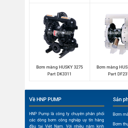
Loại bơm
Thương hiệu
Chất liệu thân bơm
Lưu lượng tối đa
Áp lực tối đa
Đường cấp khí
Đầu hút và đẩy
Bơm màng HUSKY 3275
Bơm màng HUS
Phần trung tâm
Part DK3311
Part DF23
Màng bơm
Bi
Về HNP PUMP
Sản ph
Đế bi
Chất rắn qua bơm tối đa
HNP Pump là công ty chuyên phân phối
Bơm màn
các dòng bơm công nghiệp uy tín hàng
Bơm th
Đặc điểm nổi bật HUSKY 1050 Par
đầu tại Việt Nam. Với nhiều năm kinh