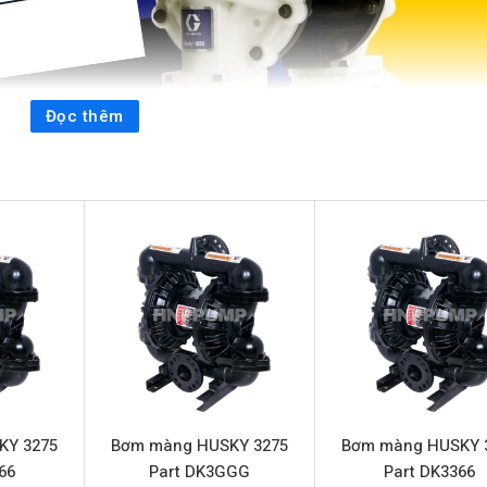
Đọc thêm
ơm màng khí nén cao cấp từ thương hiệu HUSKY danh tiếng, đư
trong môi trường công nghiệp khắc nghiệt nhất. Với vật liệu chế
 là lựa chọn tối ưu cho các ứng dụng đòi hỏi độ tin cậy và an to
rt 649030
Bơm màng HUSKY 1050 Part 649030
KY 3275
Bơm màng HUSKY 3275
Bơm màng HUSKY 
HUSKY 1050 Part 649030
66
Part DK3GGG
Part DK3366