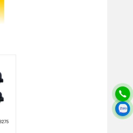
ợc thiết
 tạo bền
àn cao.
3275