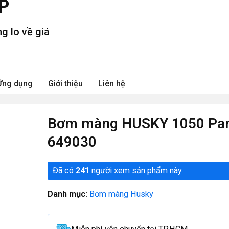
P
g lo về giá
Ứng dụng
Giới thiệu
Liên hệ
Bơm màng HUSKY 1050 Par
649030
Đã có
241
người xem sản phẩm này.
Danh mục:
Bơm màng Husky