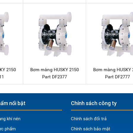
Bơm màng khí nén
HUSKY
Nhựa Polypropylene
189 L/phút
8.6 bar
1/2” (Kết nối ren)
1″ (Kết nối mặt bích)
KY 2150
Bơm màng HUSKY 2150
Bơm màng HUSKY 
Nhựa Polypropylene
11
Part DF2377
Part DF2777
Caosu Buna
Caosu Buna
ẩm nổi bật
Chính sách công ty
Nhựa Polypropylene
3.2 mm
g khí nén
Chính sách đổi trả
ực phẩm
Chính sách bảo mật
t 649030