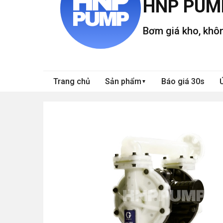
HNP PUM
Bơm giá kho, khôn
Trang chủ
Sản phẩm
Báo giá 30s
▼