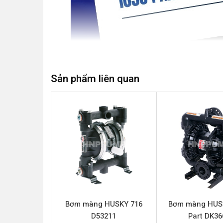
Sản phẩm liên quan
Bơm màng HUSKY 1050 Part 649030
là dòng b
kế đặc biệt để xử lý đa dạng các loại chất lỏng 
bỉ và hiệu suất vượt trội, HUSKY 1050 Part 649030
Thông số kỹ thuật HUSKY 1050 Pa
Tên sản phẩm
Bơm màng HUSKY 716
Bơm màng HUS
Model
D53211
Part DK36