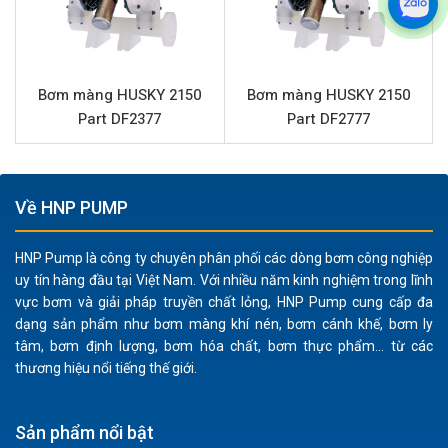
Độ bền vượt trội:
Thân bơm bằng nhôm đúc nguyên
khối đảm bảo khả năng chịu va đập và chống ăn mòn
hiệu quả trong môi trường công nghiệp. Màng bơm
Bơm màng HUSKY 2150
Bơm màng HUSKY 2150
PTFE (Teflon) kết hợp màng backup cao su Buna
Part DF2377
Part DF2777
mang lại khả năng kháng hóa chất tuyệt vời và tuổi
thọ vận hành dài.
Khả năng xử lý đa dạng chất lỏng:
Thiết kế bơm màng
Về HNP PUMP
cho phép xử lý hiệu quả nhiều loại chất lỏng từ hóa
chất ăn mòn, dung môi, sơn, mực in, dầu, chất làm
HNP Pump là công ty chuyên phân phối các dòng bơm công nghiệp
mát cho đến nước thải và chất lỏng có độ nhớt cao,
uy tín hàng đầu tại Việt Nam. Với nhiều năm kinh nghiệm trong lĩnh
đặc biệt có thể bơm được chất lỏng chứa hạt rắn lên
vực bơm và giải pháp truyền chất lỏng, HNP Pump cung cấp đa
đến 3.2 mm.
dạng sản phẩm như bơm màng khí nén, bơm cánh khế, bơm ly
Hiệu suất ổn định:
Với lưu lượng lên đến 189 lít/phút
tâm, bơm định lượng, bơm hóa chất, bơm thực phẩm... từ các
và áp lực tối đa 8.6 bar, bơm đảm bảo quá trình
thương hiệu nổi tiếng thế giới.
chuyển chất lỏng diễn ra nhanh chóng, liên tục và
hiệu quả, tối ưu hóa năng suất sản xuất.
Sản phẩm nổi bật