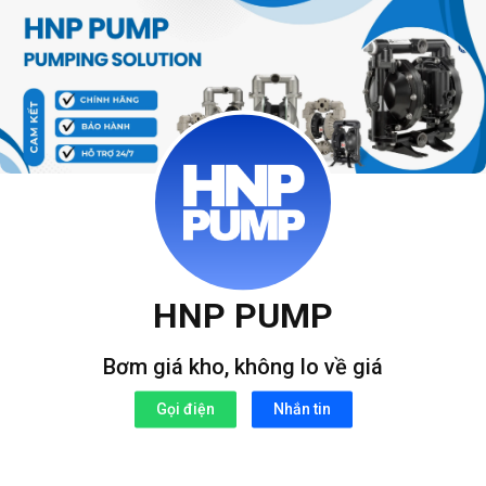
Bỏ
qua
nội
dung
HNP PUMP
Bơm giá kho, không lo về giá
Gọi điện
Nhắn tin