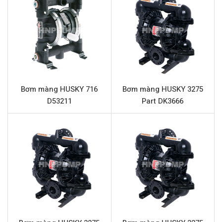
nhớt cao. Được chế tạo từ vật liệu nhôm cao cấp kết
hợp với màng PTFE (Teflon) chịu hóa chất, HUSKY 1050
Part 647075 là lựa chọn tối ưu cho các ngành công
nghiệp đòi hỏi sự tin cậy và an toàn tuyệt đối.
Thông số kỹ thuật HUSKY 1050 Part
647075
Bơm màng HUSKY 716
Bơm màng HUSKY 3275
Tên sản phẩm
Bơm màng HUSKY 1050 Part 647075
D53211
Part DK3666
Model
HUSKY 1050 Part 647075
Loại bơm
Bơm màng khí nén (AODD)
Thương hiệu
HUSKY
Chất liệu thân bơm
Nhôm
Lưu lượng tối đa
189 lít/phút
Áp lực tối đa
8.6 bar
Đường cấp khí
1/2” (Kết nối ren)