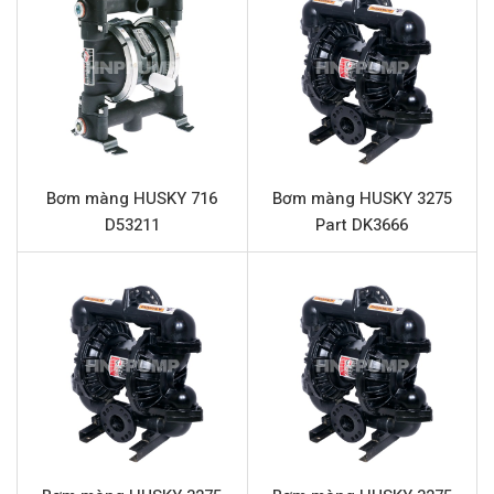
và vận hành an toàn, liên tục.
Thông số kỹ thuật HUSKY 1040 Part
D73966
Tên sản phẩm
Bơm màng HUSKY 1040 Part D73966
Model
HUSKY 1040 Part D73966
Bơm màng HUSKY 716
Bơm màng HUSKY 3275
Loại bơm
Bơm màng khí nén
D53211
Part DK3666
Thương hiệu
HUSKY
Chất liệu thân bơm
Nhôm
Lưu lượng tối đa
159 lpm (lít/phút)
Áp lực tối đa
8.3 bar
Đường cấp khí
3/4” (Kết nối ren)
Đầu hút và đẩy
1” (Kết nối ren)
Phần trung tâm
Nhôm