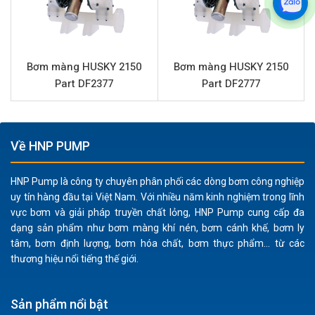
dung môi và các chất lỏng có tính ăn mòn nhẹ mà
không bị hư hại.
Hiệu suất ổn định:
Với lưu lượng lên đến 159 lpm và
Bơm màng HUSKY 2150
Bơm màng HUSKY 2150
áp lực 8.3 bar, bơm màng HUSKY 1040 Part D73966
Part DF2377
Part DF2777
cung cấp hiệu suất đáng tin cậy cho các quy trình
truyền dẫn chất lỏng.
An toàn vận hành:
Là loại bơm khí nén, bơm màng
HUSKY không tạo ra tia lửa điện, rất an toàn khi sử
Về HNP PUMP
dụng trong các môi trường dễ cháy nổ hoặc xử lý hóa
chất độc hại.
HNP Pump là công ty chuyên phân phối các dòng bơm công nghiệp
uy tín hàng đầu tại Việt Nam. Với nhiều năm kinh nghiệm trong lĩnh
Xử lý chất lỏng đa dạng:
Khả năng bơm các chất lỏng
vực bơm và giải pháp truyền chất lỏng, HNP Pump cung cấp đa
có độ nhớt cao và chứa chất rắn lên đến 3.2 mm, mở
dạng sản phẩm như bơm màng khí nén, bơm cánh khế, bơm ly
rộng phạm vi ứng dụng của sản phẩm.
tâm, bơm định lượng, bơm hóa chất, bơm thực phẩm... từ các
Lắp đặt và bảo trì dễ dàng:
Thiết kế đơn giản cùng
thương hiệu nổi tiếng thế giới.
các kết nối ren tiêu chuẩn giúp việc lắp đặt và bảo trì
trở nên nhanh chóng và thuận tiện.
Sản phẩm nổi bật