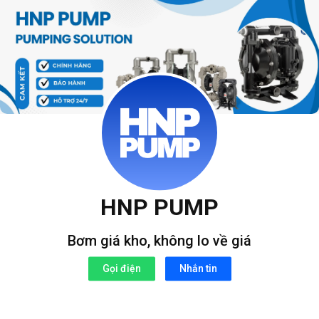
Bỏ
qua
nội
dung
HNP PUMP
Bơm giá kho, không lo về giá
Gọi điện
Nhắn tin