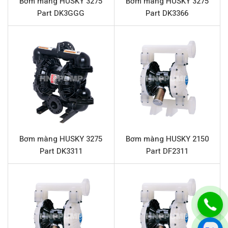
Bơm màng HUSKY 3275
Bơm màng HUSKY 3275
Vật liệu màng
Santoprene
Part DK3GGG
Part DK3366
Màng Backup
Không áp dụng
Vật liệu bi
Santoprene
Vật liệu đế bi
Nhựa Polypropylene
Chất rắn qua bơm tối đa
3.2 mm
Đặc điểm nổi bật HUSKY 1040 Part
D73966
Bơm màng HUSKY 3275
Bơm màng HUSKY 2150
Độ bền vượt trội:
Thân bơm và phần trung tâm được
Part DK3311
Part DF2311
chế tạo từ nhôm, đảm bảo khả năng chống chịu va
đập, ăn mòn và tuổi thọ hoạt động lâu dài trong môi
trường công nghiệp.
Khả năng tương thích hóa chất:
Màng và bi làm từ
Santoprene, kết hợp với đế bi Polypropylene, giúp
bơm có khả năng xử lý hiệu quả nhiều loại hóa chất,