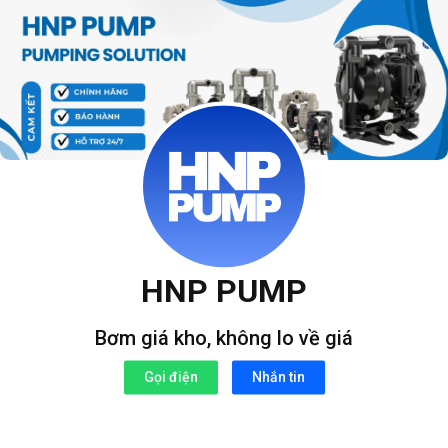
Bỏ
qua
nội
dung
HNP PUMP
Bơm giá kho, không lo về giá
Gọi điện
Nhắn tin