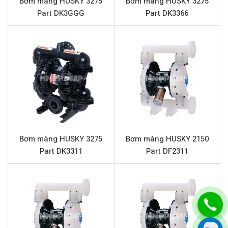
Bơm màng HUSKY 3275
Bơm màng HUSKY 3275
Đầu hút và đẩy
1” (Kết nối mặt bích)
Part DK3GGG
Part DK3366
Phần trung tâm
Nhôm
Vật liệu màng
Santoprene
Vật liệu bi
Santoprene
Vật liệu đế bi
Nhựa Polypropylene
Chất rắn qua bơm tối đa
3.2 mm
Đặc điểm nổi bật HUSKY 1040 Part
D72966
Bơm màng HUSKY 3275
Bơm màng HUSKY 2150
Part DK3311
Part DF2311
Bơm màng HUSKY
1040 Part D72966 nổi bật với thiết kế
kỹ thuật tối ưu và lựa chọn vật liệu cẩn trọng, mang lại
hiệu quả vượt trội trong vận hành. Thân bơm được chế
tạo từ nhựa Polypropylene, đảm bảo khả năng chống ăn
mòn hóa chất tốt, đặc biệt phù hợp với nhiều loại hóa
chất công nghiệp. Màng bơm và bi van làm từ