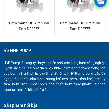
Santoprene cung cấp độ bền cao, khả năng chịu mài
mòn và tương thích với nhiều chất lỏng khác nhau, kéo
dài tuổi thọ thiết bị.
Đặc điểm hoạt động của bơm màng khí nén HUSKY
Bơm màng HUSKY 2150
Bơm màng HUSKY 2150
Part DF2377
Part DF2777
1040 Part D72966 cũng mang lại nhiều lợi ích:
Hoạt động an toàn trong môi trường dễ cháy nổ do
không sử dụng điện.
Về HNP PUMP
Có khả năng chạy khô mà không bị hư hại, giúp giảm
thiểu rủi ro vận hành.
HNP Pump là công ty chuyên phân phối các dòng bơm công nghiệp
Tự mồi tốt, đơn giản hóa quá trình khởi động.
uy tín hàng đầu tại Việt Nam. Với nhiều năm kinh nghiệm trong lĩnh
Xử lý chất lỏng nhẹ nhàng, phù hợp với các chất có
vực bơm và giải pháp truyền chất lỏng, HNP Pump cung cấp đa
độ nhớt và chứa hạt rắn nhỏ (tối đa 3.2 mm).
dạng sản phẩm như bơm màng khí nén, bơm cánh khế, bơm ly
tâm, bơm định lượng, bơm hóa chất, bơm thực phẩm... từ các
Dễ dàng điều chỉnh lưu lượng và áp suất bằng cách
thương hiệu nổi tiếng thế giới.
thay đổi áp suất khí nén cấp vào.
Thiết kế không có phớt hoặc đệm kín, giảm thiểu
nguy cơ rò rỉ và yêu cầu bảo trì.
Sản phẩm nổi bật