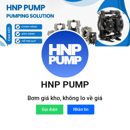
Bỏ
qua
nội
dung
HNP PUMP
Bơm giá kho, không lo về giá
Gọi điện
Nhắn tin