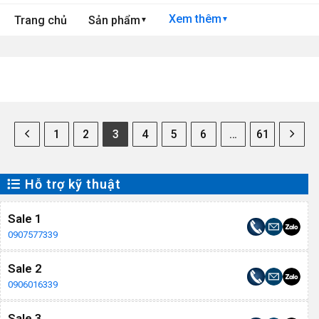
Xem thêm
Trang chủ
Sản phẩm
▼
▼
1
2
3
4
5
6
…
61
Hỗ trợ kỹ thuật
Sale 1
0907577339
Sale 2
0906016339
Sale 3