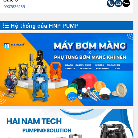
0907826239
Hệ thống của HNP PUMP