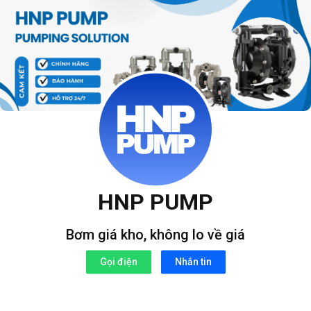
Bỏ
qua
nội
dung
HNP PUMP
Bơm giá kho, không lo về giá
Gọi điện
Nhắn tin