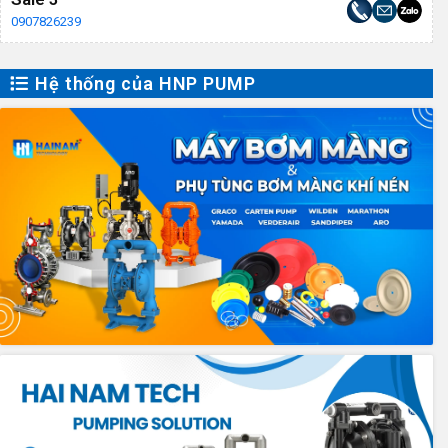
0907826239
Hệ thống của HNP PUMP