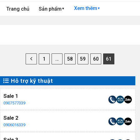
Xem thêm
Trang chủ
Sản phẩm
▼
▼
1
…
58
59
60
61
Hỗ trợ kỹ thuật
Sale 1
0907577339
Sale 2
0906016339
Sale 3