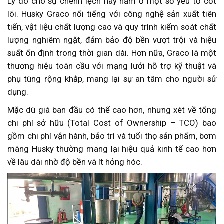
Lý do cho sự chênh lệch này nằm ở một số yếu tố cốt
lõi. Husky Graco nổi tiếng với công nghệ sản xuất tiên
tiến, vật liệu chất lượng cao và quy trình kiểm soát chất
lượng nghiêm ngặt, đảm bảo độ bền vượt trội và hiệu
suất ổn định trong thời gian dài. Hơn nữa, Graco là một
thương hiệu toàn cầu với mạng lưới hỗ trợ kỹ thuật và
phụ tùng rộng khắp, mang lại sự an tâm cho người sử
dụng.
Mặc dù giá ban đầu có thể cao hơn, nhưng xét về tổng
chi phí sở hữu (Total Cost of Ownership – TCO) bao
gồm chi phí vận hành, bảo trì và tuổi thọ sản phẩm, bơm
màng Husky thường mang lại hiệu quả kinh tế cao hơn
về lâu dài nhờ độ bền và ít hỏng hóc.