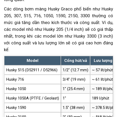
Các dòng bơm màng Husky Graco phổ biến như Husky
205, 307, 515, 716, 1050, 1590, 2150, 3300 thường có
mức giá tăng dần theo kích thước và công suất. Ví dụ,
các model nhỏ như Husky 205 (1/4 inch) sẽ có giá thấp
nhất, trong khi các model lớn như Husky 3300 (3 inch)
với công suất và lưu lượng lớn sẽ có giá cao hơn đáng
kể.
Model
Cổng hút/xả
Lưu lượng /
Husky 515 (D52911 / D52966)
1/2″ (12.7 mm)
~ 57 lít/phút 
Husky 716
3/4″ (19 mm)
~ 61 lít/phút
Husky 1050
1″ (25.4 mm)
~ 189 lít/phút
Husky 1050A (PTFE / Geolast)
1″
189 l/phút
Husky 1590
1.5″ (38 mm)
~ 378.5 lít/ph
Husky 2150
2″ (50 mm)
~ 568 lít/phút