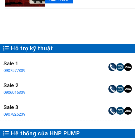
Hỗ trợ kỹ thuật
Sale 1
0907577339
Sale 2
0906016339
Sale 3
0907826239
Hệ thống của HNP PUMP