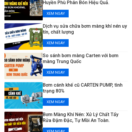
Huyền Phù Phân Bón Hiệu Quả.
XEM NGAY
Dịch vụ sửa chữa bơm màng khí nén uy
tín, chất lượng
XEM NGAY
So sánh bơm màng Carten với bơm
màng Trung Quốc
XEM NGAY
Bơm cánh khế cũ CARTEN PUMP, tình
trạng 80%
XEM NGAY
Bơm Màng Khí Nén: Xử Lý Chất Tẩy
Rửa Đậm Đặc, Tự Mồi An Toàn.
XEM NGAY