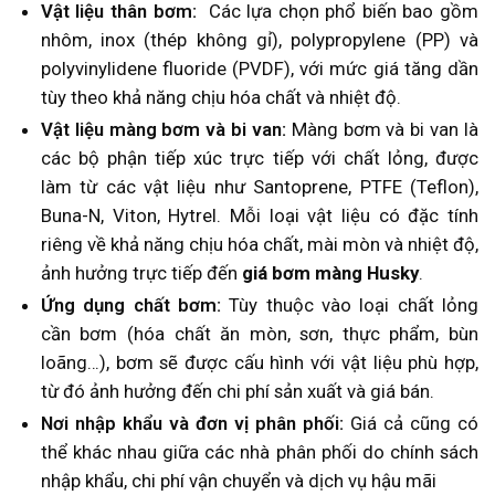
Vật liệu thân bơm:
Các lựa chọn phổ biến bao gồm
nhôm, inox (thép không gỉ), polypropylene (PP) và
polyvinylidene fluoride (PVDF), với mức giá tăng dần
tùy theo khả năng chịu hóa chất và nhiệt độ.
Vật liệu màng bơm và bi van:
Màng bơm và bi van là
các bộ phận tiếp xúc trực tiếp với chất lỏng, được
làm từ các vật liệu như Santoprene, PTFE (Teflon),
Buna-N, Viton, Hytrel. Mỗi loại vật liệu có đặc tính
riêng về khả năng chịu hóa chất, mài mòn và nhiệt độ,
ảnh hưởng trực tiếp đến
giá bơm màng Husky
.
Ứng dụng chất bơm:
Tùy thuộc vào loại chất lỏng
cần bơm (hóa chất ăn mòn, sơn, thực phẩm, bùn
loãng…), bơm sẽ được cấu hình với vật liệu phù hợp,
từ đó ảnh hưởng đến chi phí sản xuất và giá bán.
Nơi nhập khẩu và đơn vị phân phối:
Giá cả cũng có
thể khác nhau giữa các nhà phân phối do chính sách
nhập khẩu, chi phí vận chuyển và dịch vụ hậu mãi