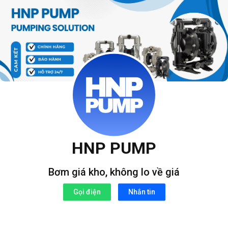
Bỏ
qua
nội
dung
HNP PUMP
Bơm giá kho, không lo về giá
Gọi điện
Nhắn tin